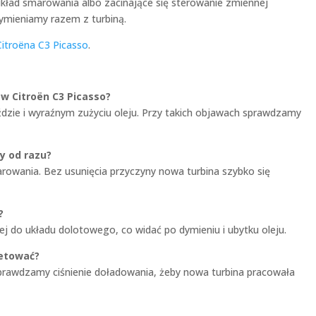
układ smarowania albo zacinające się sterowanie zmiennej
ymieniamy razem z turbiną.
Citroëna C3 Picasso
.
w Citroën C3 Picasso?
dzie i wyraźnym zużyciu oleju. Przy takich objawach sprawdzamy
y od razu?
owania. Bez usunięcia przyczyny nowa turbina szybko się
?
ej do układu dolotowego, co widać po dymieniu i ubytku oleju.
setować?
prawdzamy ciśnienie doładowania, żeby nowa turbina pracowała