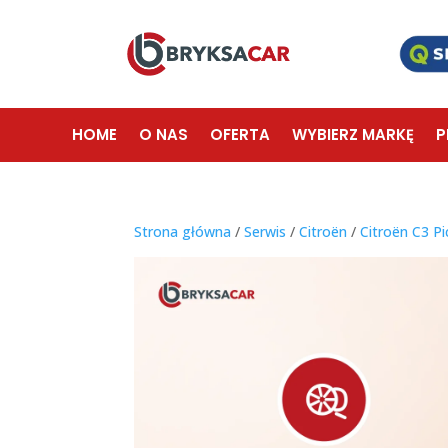
HOME
O NAS
OFERTA
WYBIERZ MARKĘ
P
Strona główna
/
Serwis
/
Citroën
/
Citroën C3 P