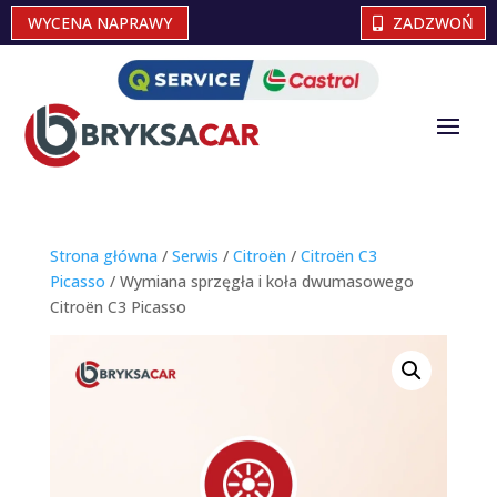
WYCENA NAPRAWY
ZADZWOŃ
Strona główna
/
Serwis
/
Citroën
/
Citroën C3
Picasso
/ Wymiana sprzęgła i koła dwumasowego
Citroën C3 Picasso