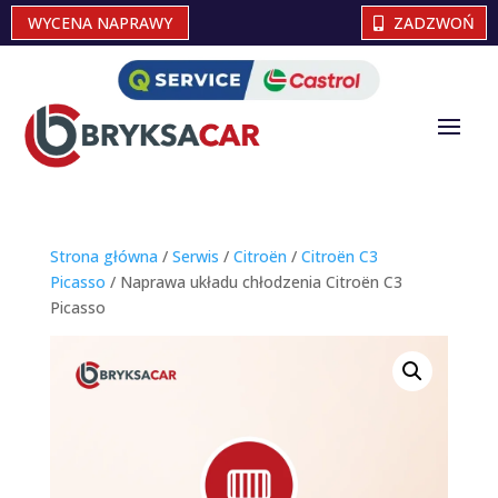
WYCENA NAPRAWY
ZADZWOŃ
Strona główna
/
Serwis
/
Citroën
/
Citroën C3
Picasso
/ Naprawa układu chłodzenia Citroën C3
Picasso