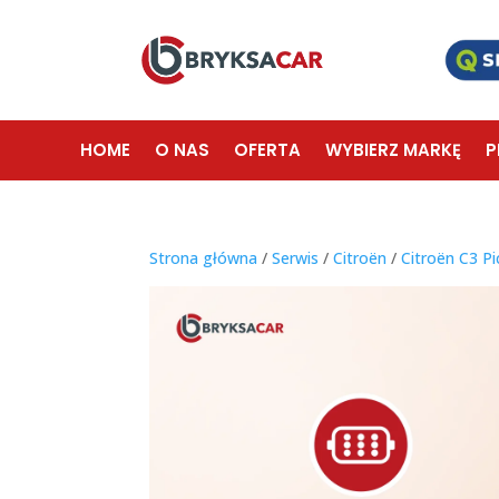
HOME
O NAS
OFERTA
WYBIERZ MARKĘ
P
Strona główna
/
Serwis
/
Citroën
/
Citroën C3 P