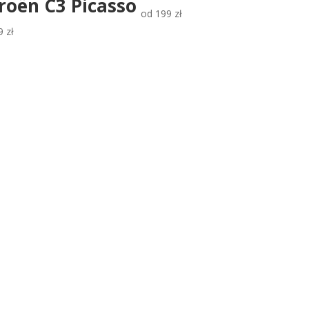
roën C3 Picasso
od
199
zł
9
zł