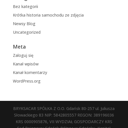
Bez kategorii
Krótka historia samochodu ze zdjęcia
Newsy Blog
Uncategorized
Meta
Zaloguj się
Kanał wpisów
Kanał komentarzy
WordPress.org
BRYKSACAR SPÓŁKA Z O.O. Gdańsk 80-257 ul. Juliusza
Słowackiego 83 NIP: 5842805557 REGON: 389196036
KRS 0000905876, VII WYDZIAŁ GOSPODARCZY KRS