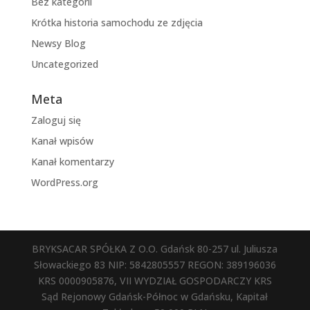
Bez kategorii
Krótka historia samochodu ze zdjęcia
Newsy Blog
Uncategorized
Meta
Zaloguj się
Kanał wpisów
Kanał komentarzy
WordPress.org
BRYKSACAR SPÓŁKA Z O.O. Gdańsk 80-257 ul. Juliusza
Słowackiego 83 NIP: 5842805557 REGON: 389196036
KRS 0000905876, VII WYDZIAŁ GOSPODARCZY KRS
Sąd Rejonowy Gdańsk-Północ w Gdańsku, Kapitał