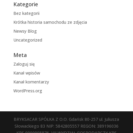
Kategorie
Bez kategorii
Krótka historia samochodu ze zdjęcia
Newsy Blog
Uncategorized
Meta
Zaloguj się
Kanał wpisów
Kanał komentarzy
WordPress.org
BRYKSACAR SPÓŁKA Z O.O. Gdańsk 80-257 ul. Juliusza
Słowackiego 83 NIP: 5842805557 REGON: 389196036
KRS 0000905876, VII WYDZIAŁ GOSPODARCZY KRS