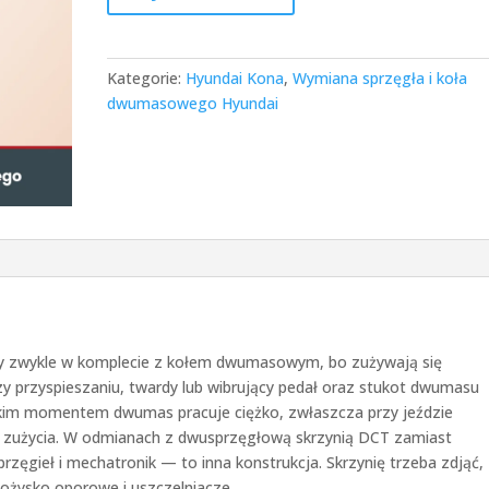
Kategorie:
Hyundai Kona
,
Wymiana sprzęgła i koła
dwumasowego Hyundai
y zwykle w komplecie z kołem dwumasowym, bo zużywają się
rzy przyspieszaniu, twardy lub wibrujący pedał oraz stukot dwumasu
okim momentem dwumas pracuje ciężko, zwłaszcza przy jeździe
ce zużycia. W odmianach z dwusprzęgłową skrzynią DCT zamiast
zęgieł i mechatronik — to inna konstrukcja. Skrzynię trzeba zdjąć,
łożysko oporowe i uszczelniacze.