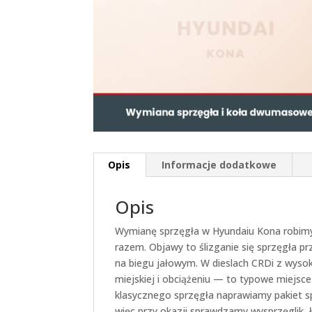
Opis
Informacje dodatkowe
Opis
Wymianę sprzęgła w Hyundaiu Kona robim
razem. Objawy to ślizganie się sprzęgła p
na biegu jałowym. W dieslach CRDi z wys
miejskiej i obciążeniu — to typowe miejs
klasycznego sprzęgła naprawiamy pakiet spr
więc przy okazji sprawdzamy wysprzęglik, 