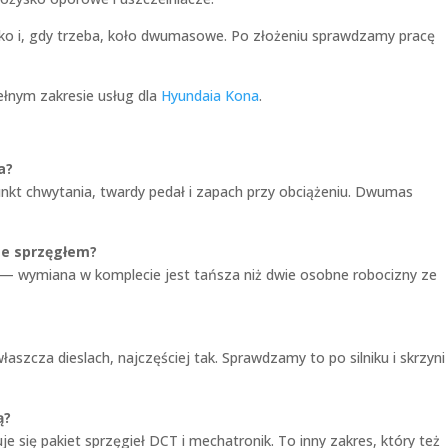
sko i, gdy trzeba, koło dwumasowe. Po złożeniu sprawdzamy pracę
ełnym zakresie usług dla
Hyundaia Kona
.
a?
punkt chwytania, twardy pedał i zapach przy obciążeniu. Dwumas
ze sprzęgłem?
k — wymiana w komplecie jest tańsza niż dwie osobne robocizny ze
cza dieslach, najczęściej tak. Sprawdzamy to po silniku i skrzyni
ą?
 się pakiet sprzęgieł DCT i mechatronik. To inny zakres, który też