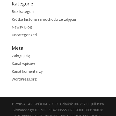
Kategorie
Bez kategorii
Krótka historia samochodu ze zdjęcia
Newsy Blog
Uncategorized
Meta
Zaloguj się
Kanał wpisów
Kanał komentarzy
WordPress.org
BRYKSACAR SPÓŁKA Z O.O. Gdańsk 80-257 ul. Juliusza
Słowackiego 83 NIP: 5842805557 REGON: 389196036
KRS 0000905876, VII WYDZIAŁ GOSPODARCZY KRS